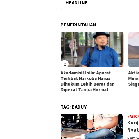
HEADLINE
PEMERINTAHAN
«
mpung Gandeng BRIN Olah
Akademisi Unila: Aparat
Akti
a Satelit
Terlibat Narkoba Harus
Meni
Dihukum Lebih Berat dan
Siag
Dipecat Tanpa Hormat
TAG:
BADUY
NASIO
Kunj
Nyat
Rembes