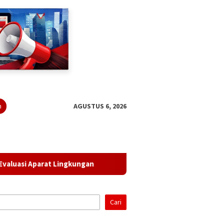
n
AGUSTUS 6, 2026
parat Lingkungan
Lampung Gandeng BRIN Olah Data Satel
Cari