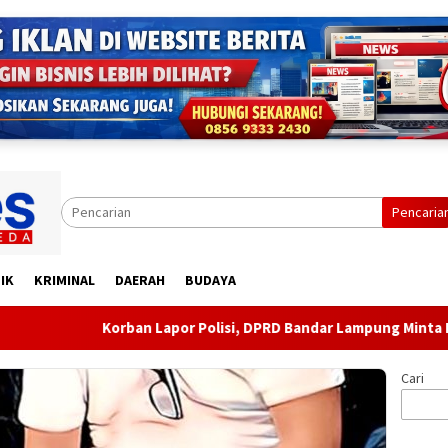
Pencaria
IK
KRIMINAL
DAERAH
BUDAYA
Korban Lapor Polisi, DPRD Bandar Lampung Minta Evaluasi A
Cari