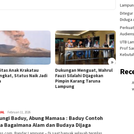
Lampung
Ditegur
Diduga 
Perkuat
Audiens
UTB La
Prof Sa
Kebutu
»
Rec
vitas Anak Krakatau
Dukungan Menguat, Wahrul
Lansia
ngkat, Status Naik Jadi
Fauzi Silalahi Dijagokan
Selama
a
Pimpin Karang Taruna
Penje
Lampung
Dijadw
w
redaksi
NAL
Februari 11, 2026
ungi Baduy, Abung Mamasa : Baduy Contoh
rembes
a Bagaimana Alam dan Budaya Dijaga
.com, Bandar Lampung – Di saat banyak wilayah tergilas