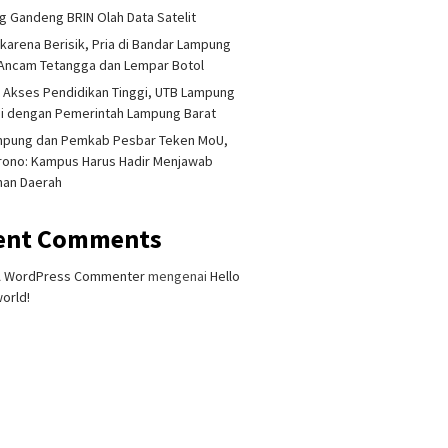
 Gandeng BRIN Olah Data Satelit
 karena Berisik, Pria di Bandar Lampung
Ancam Tetangga dan Lempar Botol
 Akses Pendidikan Tinggi, UTB Lampung
i dengan Pemerintah Lampung Barat
mpung dan Pemkab Pesbar Teken MoU,
rono: Kampus Harus Hadir Menjawab
han Daerah
ent Comments
 Singapura Ditemukan
Lampung Gandeng BRIN Olah
Akademis
t di Kalianda,
Data Satelit
Terliba
mputan Keluarga
Dihukum
A WordPress Commenter
mengenai
Hello
alkan Besok
Dipecat
orld!