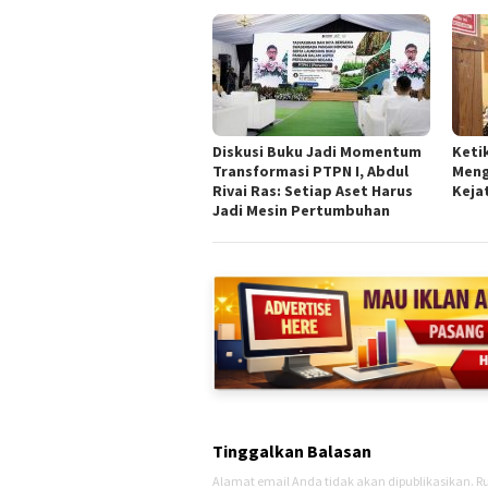
Diskusi Buku Jadi Momentum
Keti
Transformasi PTPN I, Abdul
Meng
Rivai Ras: Setiap Aset Harus
Keja
Jadi Mesin Pertumbuhan
Tinggalkan Balasan
Alamat email Anda tidak akan dipublikasikan.
Ru