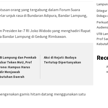
Lampung
tusan orang yang tergabung dalam Forum Suara
Ditegur
r unjuk rasa di Bundaran Adipura, Bandar Lampung,
Diduga 
Perkuat
Audiens
an Presiden ke-7 RI Joko Widodo yang menghadiri Rapat
UTB La
ota Bandar Lampung di Gedung Rimbawan.
Prof Sa
Kebutu
Rec
B Lampung dan Pemkab
Aksi di Kejati: Budaya
sbar Teken MoU, Prof
Tertutup Dipertanyakan
rono: Kampus Harus
w
dir Menjawab
butuhan Daerah
mengenakan gamis hitam datang menggunakan satu