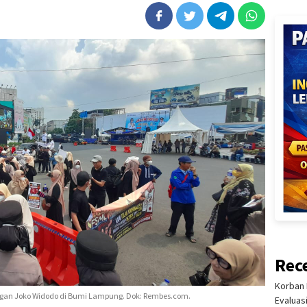
Rec
Korban 
ngan Joko Widodo di Bumi Lampung. Dok: Rembes.com.
Evaluas