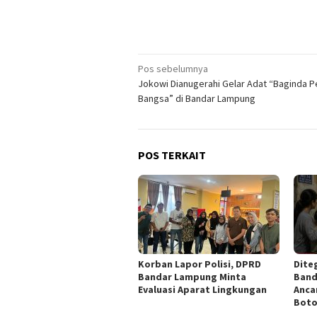
Navigasi
Pos sebelumnya
Jokowi Dianugerahi Gelar Adat “Baginda 
pos
Bangsa” di Bandar Lampung
POS TERKAIT
Korban Lapor Polisi, DPRD
Diteg
Bandar Lampung Minta
Band
Evaluasi Aparat Lingkungan
Anca
Boto