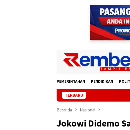
Loncat
ke
konten
PEMERINTAHAN
PENDIDIKAN
POLIT
TERBARU
Korban Lapor P
Beranda
Nasional
Jokowi Didemo Sa