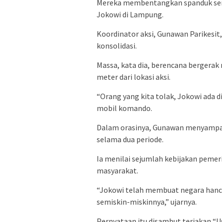
Mereka membentangkan spanduk ser
Jokowi di Lampung.
Koordinator aksi, Gunawan Parikesit
konsolidasi.
Massa, kata dia, berencana bergerak
meter dari lokasi aksi.
“Orang yang kita tolak, Jokowi ada d
mobil komando.
Dalam orasinya, Gunawan menyampai
selama dua periode.
Ia menilai sejumlah kebijakan peme
masyarakat.
“Jokowi telah membuat negara hancu
semiskin-miskinnya,” ujarnya.
Pernyataan itu disambut teriakan “Us