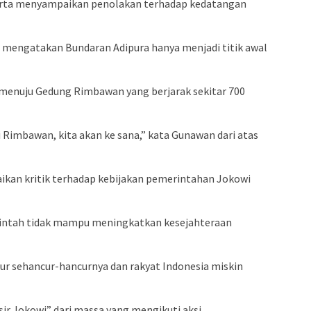
ta menyampaikan penolakan terhadap kedatangan
, mengatakan Bundaran Adipura hanya menjadi titik awal
 menuju Gedung Rimbawan yang berjarak sekitar 700
i Rimbawan, kita akan ke sana,” kata Gunawan dari atas
kan kritik terhadap kebijakan pemerintahan Jokowi
rintah tidak mampu meningkatkan kesejahteraan
r sehancur-hancurnya dan rakyat Indonesia miskin
ir Jokowi” dari massa yang mengikuti aksi.