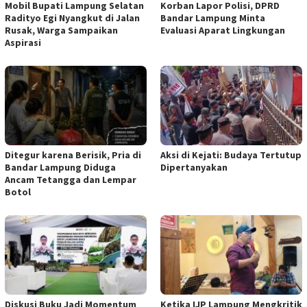
Mobil Bupati Lampung Selatan
Korban Lapor Polisi, DPRD
Radityo Egi Nyangkut di Jalan
Bandar Lampung Minta
Rusak, Warga Sampaikan
Evaluasi Aparat Lingkungan
Aspirasi
Ditegur karena Berisik, Pria di
Aksi di Kejati: Budaya Tertutup
Bandar Lampung Diduga
Dipertanyakan
Ancam Tetangga dan Lempar
Botol
Diskusi Buku Jadi Momentum
Ketika IJP Lampung Mengkritik