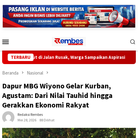
Loncat
ke
konten
Menu
Mobile
ngkut di Jalan Rusak, Warga Sampaikan Aspirasi
TERBARU
Pemprov 
Beranda
Nasional
Dapur MBG Wiyono Gelar Kurban,
Agustam: Dari Nilai Tauhid hingga
Gerakkan Ekonomi Rakyat
Redaksi Rembes
Mei 28, 2026
88 Dilihat