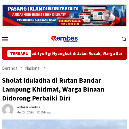
Loncat
ke
konten
Menu
Mobile
atan Radityo Egi Nyangkut di Jalan Rusak, Warga Sampaikan Aspir
TERBARU
Beranda
Nasional
Sholat Iduladha di Rutan Bandar
Lampung Khidmat, Warga Binaan
Didorong Perbaiki Diri
Redaksi Rembes
Mei 27, 2026
86 Dilihat