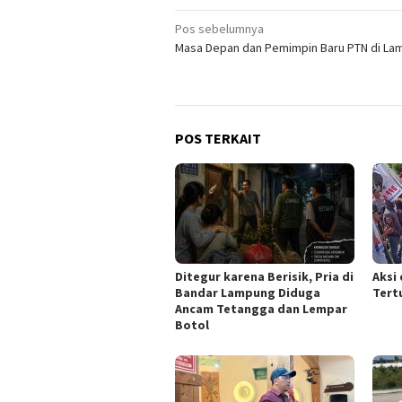
Navigasi
Pos sebelumnya
Masa Depan dan Pemimpin Baru PTN di La
pos
POS TERKAIT
Ditegur karena Berisik, Pria di
Aksi 
Bandar Lampung Diduga
Tert
Ancam Tetangga dan Lempar
Botol