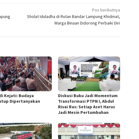
Pos berikutnya
mpung
Sholat Iduladha di Rutan Bandar Lampung Khidmat,
Warga Binaan Didorong Perbaiki Diri
di Kejati: Budaya
Diskusi Buku Jadi Momentum
utup Dipertanyakan
Transformasi PTPN I, Abdul
Rivai Ras: Setiap Aset Harus
Jadi Mesin Pertumbuhan