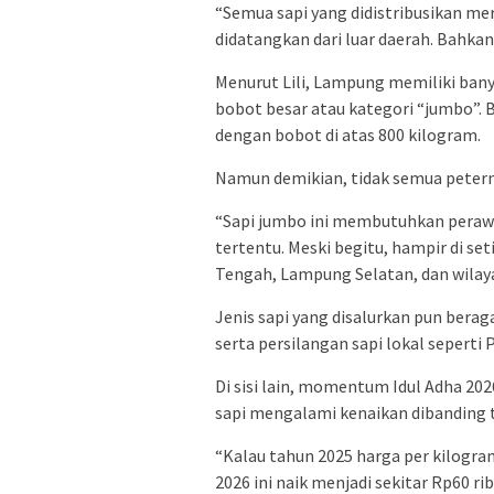
“Semua sapi yang didistribusikan me
didatangkan dari luar daerah. Bahkan
Menurut Lili, Lampung memiliki ba
bobot besar atau kategori “jumbo”. 
dengan bobot di atas 800 kilogram.
Namun demikian, tidak semua peter
“Sapi jumbo ini membutuhkan perawa
tertentu. Meski begitu, hampir di s
Tengah, Lampung Selatan, dan wilay
Jenis sapi yang disalurkan pun berag
serta persilangan sapi lokal seperti
Di sisi lain, momentum Idul Adha 20
sapi mengalami kenaikan dibanding 
“Kalau tahun 2025 harga per kilogram
2026 ini naik menjadi sekitar Rp60 ri