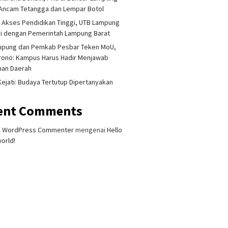
Ancam Tetangga dan Lempar Botol
 Akses Pendidikan Tinggi, UTB Lampung
i dengan Pemerintah Lampung Barat
mpung dan Pemkab Pesbar Teken MoU,
rono: Kampus Harus Hadir Menjawab
han Daerah
 Kejati: Budaya Tertutup Dipertanyakan
ent Comments
A WordPress Commenter
mengenai
Hello
orld!