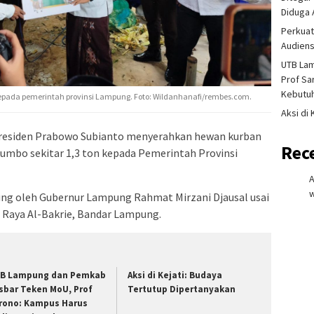
Diduga 
Perkuat
Audiens
UTB La
Prof Sa
Kebutu
kepada pemerintah provinsi Lampung. Foto: Wildanhanafi/rembes.com.
Aksi di
esiden Prabowo Subianto menyerahkan hewan kurban
Rec
 jumbo sekitar 1,3 ton kepada Pemerintah Provinsi
w
sung oleh Gubernur Lampung Rahmat Mirzani Djausal usai
d Raya Al-Bakrie, Bandar Lampung.
B Lampung dan Pemkab
Aksi di Kejati: Budaya
sbar Teken MoU, Prof
Tertutup Dipertanyakan
rono: Kampus Harus