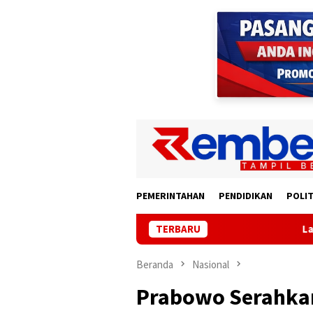
Loncat
ke
konten
PEMERINTAHAN
PENDIDIKAN
POLIT
TERBARU
Lampung Gandeng BRI
Beranda
Nasional
Prabowo Serahkan