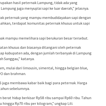
rupakan hasil peternak Lampung, tidak ada yang
 Lampung juga menyuplai sapi ke luar daerah,” jelasnya.
nyak peternak yang mampu membudidayakan sapi dengan
Bahkan, terdapat komunitas peternak khusus untuk sapi
nak mampu memelihara sapi berukuran besar tersebut.
tan khusus dan biasanya ditangani oleh peternak
etiap kabupaten ada, dengan jumlah terbanyak di Lampung
ah Sanggau,” katanya.
am, mulai dari limousin, simental, hingga belgian blue,
 PO dan brahman.
26 juga membawa kabar baik bagi para peternak. Harga
tahun sebelumnya.
 berat hidup berkisar Rp58 ribu sampai Rp60 ribu. Tahun
bu hingga Rp70 ribu per kilogram,” ungkap Lili.