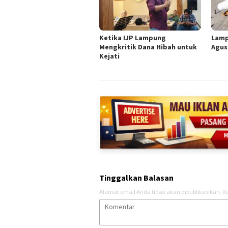
Ketika IJP Lampung
Lamp
Mengkritik Dana Hibah untuk
Agus
Kejati
Tinggalkan Balasan
Alamat email Anda tidak akan dipublikasikan.
Ru