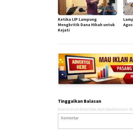
Ketika IJP Lampung
Lamp
Mengkritik Dana Hibah untuk
Agus
Kejati
Tinggalkan Balasan
Alamat email Anda tidak akan dipublikasikan.
Ru