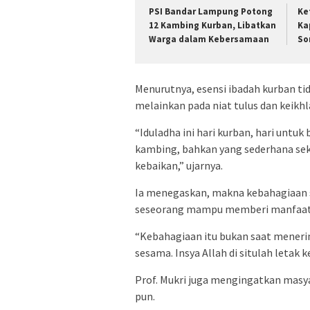
PSI Bandar Lampung Potong
Ke
12 Kambing Kurban, Libatkan
Ka
Warga dalam Kebersamaan
So
Menurutnya, esensi ibadah kurban ti
melainkan pada niat tulus dan keikh
“Iduladha ini hari kurban, hari unt
kambing, bahkan yang sederhana sek
kebaikan,” ujarnya.
Ia menegaskan, makna kebahagiaan s
seseorang mampu memberi manfaat b
“Kebahagiaan itu bukan saat menerim
sesama. Insya Allah di situlah letak k
Prof. Mukri juga mengingatkan masya
pun.