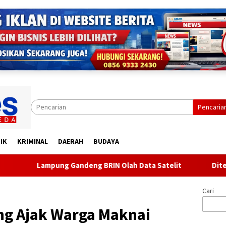
Pencaria
IK
KRIMINAL
DAERAH
BUDAYA
g Gandeng BRIN Olah Data Satelit
Ditegur karena Beris
Cari
g Ajak Warga Maknai