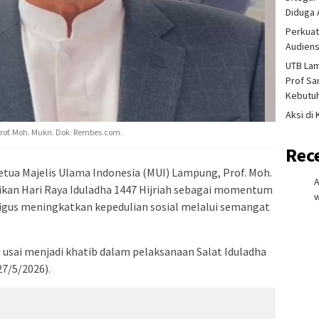
Diduga 
Perkuat
Audiens
UTB La
Prof Sa
Kebutu
Aksi di
of. Moh. Mukri. Dok: Rembes.com.
Rec
tua Majelis Ulama Indonesia (MUI) Lampung, Prof. Moh.
kan Hari Raya Iduladha 1447 Hijriah sebagai momentum
w
igus meningkatkan kepedulian sosial melalui semangat
i usai menjadi khatib dalam pelaksanaan Salat Iduladha
27/5/2026).