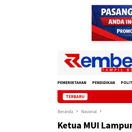
Loncat
ke
konten
PEMERINTAHAN
PENDIDIKAN
POLIT
TERBARU
Lampun
Beranda
Nasional
Ketua MUI Lampun