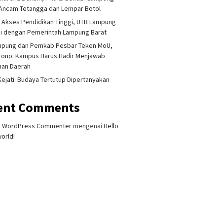
Ancam Tetangga dan Lempar Botol
 Akses Pendidikan Tinggi, UTB Lampung
i dengan Pemerintah Lampung Barat
mpung dan Pemkab Pesbar Teken MoU,
rono: Kampus Harus Hadir Menjawab
han Daerah
 Kejati: Budaya Tertutup Dipertanyakan
ent Comments
A WordPress Commenter
mengenai
Hello
orld!