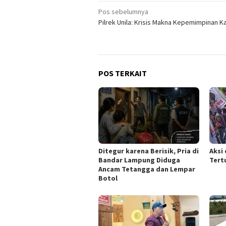
Navigasi
Pos sebelumnya
Pilrek Unila: Krisis Makna Kepemimpinan 
pos
POS TERKAIT
Ditegur karena Berisik, Pria di
Aksi 
Bandar Lampung Diduga
Tert
Ancam Tetangga dan Lempar
Botol