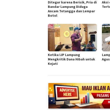
Ditegur karena Berisik, Pria di
Aksi 
Bandar Lampung Diduga
Tert
Ancam Tetangga dan Lempar
Botol
Ketika IJP Lampung
Lamp
Mengkritik Dana Hibah untuk
Agus
Kejati