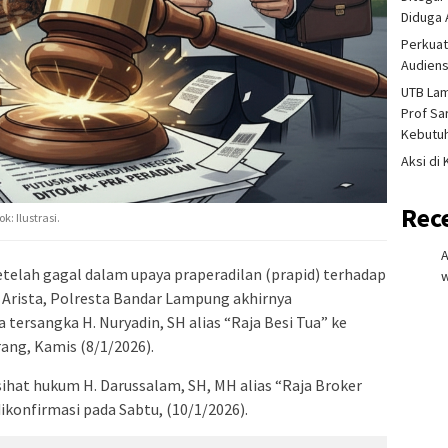
Diduga 
Perkuat
Audiens
UTB La
Prof Sa
Kebutu
Aksi di
Rec
: Ilustrasi.
telah gagal dalam upaya praperadilan (prapid) terhadap
w
 Arista, Polresta Bandar Lampung akhirnya
ersangka H. Nuryadin, SH alias “Raja Besi Tua” ke
ang, Kamis (8/1/2026).
ihat hukum H. Darussalam, SH, MH alias “Raja Broker
ikonfirmasi pada Sabtu, (10/1/2026).