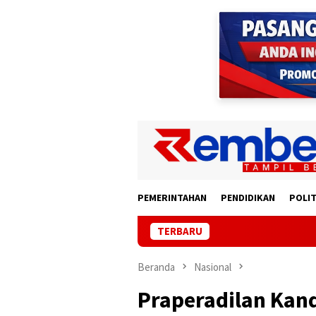
Loncat
ke
konten
PEMERINTAHAN
PENDIDIKAN
POLIT
TERBARU
Lampung Gan
Beranda
Nasional
Praperadilan Kand