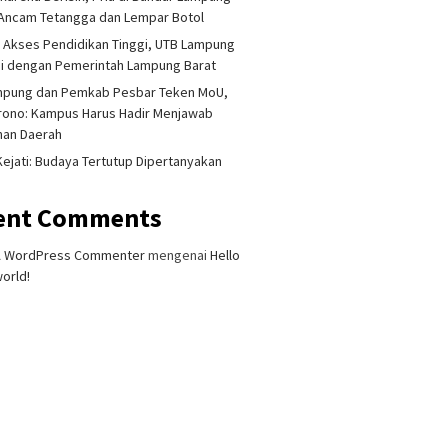
Ancam Tetangga dan Lempar Botol
 Akses Pendidikan Tinggi, UTB Lampung
i dengan Pemerintah Lampung Barat
mpung dan Pemkab Pesbar Teken MoU,
rono: Kampus Harus Hadir Menjawab
han Daerah
 Kejati: Budaya Tertutup Dipertanyakan
ent Comments
A WordPress Commenter
mengenai
Hello
orld!