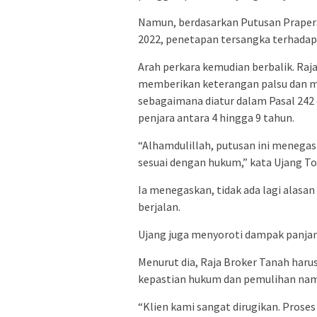
Namun, berdasarkan Putusan Prapera
2022, penetapan tersangka terhadap 
Arah perkara kemudian berbalik. Raj
memberikan keterangan palsu dan men
sebagaimana diatur dalam Pasal 242
penjara antara 4 hingga 9 tahun.
“Alhamdulillah, putusan ini menega
sesuai dengan hukum,” kata Ujang T
Ia menegaskan, tidak ada lagi alas
berjalan.
Ujang juga menyoroti dampak panjan
Menurut dia, Raja Broker Tanah ha
kepastian hukum dan pemulihan nam
“Klien kami sangat dirugikan. Proses 