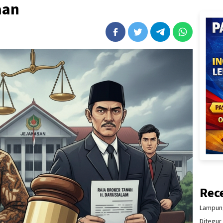
aan
Rec
Lampung
Ditegur