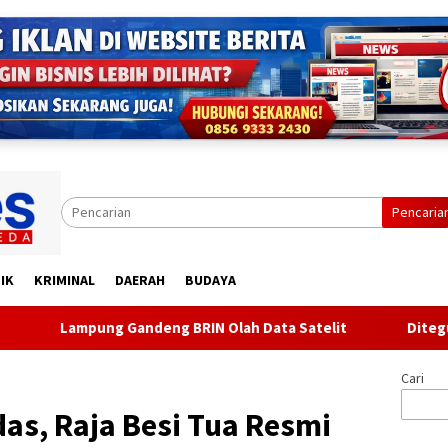
Pencaria
IK
KRIMINAL
DAERAH
BUDAYA
deng BRIN Olah Data Satelit
Ditegur karena Berisik, P
Cari
as, Raja Besi Tua Resmi