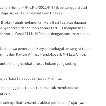
dilan Nomor 4/Pid.Pra/2022/PN Tjk tertanggal 5 Juli
Raja Broker Tanah dinyatakan tidak sah.
a Broker Tanah melaporkan Raja Besi Tua atas dugaan
yebarkan fitnah, baik secara tertulis maupun lisan,
 dan/atau Pasal 311 KUHPidana, dengan ancaman pidana
skan bahwa penetapan Nuryadin sebagai tersangka telah
ommy dari Kantor Ahmad Handoko, SH, MH Law Office.
an untuk menghambat proses hukum yang sedang
g perkara tersebut terhadap kliennya.
rus menunggu bertahun-tahun untuk mendapatkan
a baik.
bisnisnya ikut tersendat akibat perkara ini,” ujarnya.