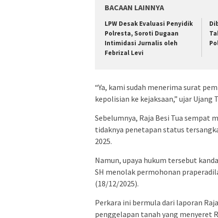
BACAAN LAINNYA
LPW Desak Evaluasi Penyidik
Di
Polresta, Soroti Dugaan
Ta
Intimidasi Jurnalis oleh
Po
Febrizal Levi
“Ya, kami sudah menerima surat pem
kepolisian ke kejaksaan,” ujar Ujang
Sebelumnya, Raja Besi Tua sempat m
tidaknya penetapan status tersangk
2025.
Namun, upaya hukum tersebut kandas
SH menolak permohonan praperadila
(18/12/2025).
Perkara ini bermula dari laporan Raj
penggelapan tanah yang menyeret Ra