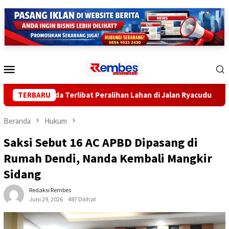
Loncat
ke
konten
Menu
Mobile
Sekda Terlibat Peralihan Lahan di Jalan Ryacudu
TERBARU
Pendap
Beranda
Hukum
Saksi Sebut 16 AC APBD Dipasang di
Rumah Dendi, Nanda Kembali Mangkir
Sidang
Redaksi Rembes
Juni 29, 2026
487 Dilihat