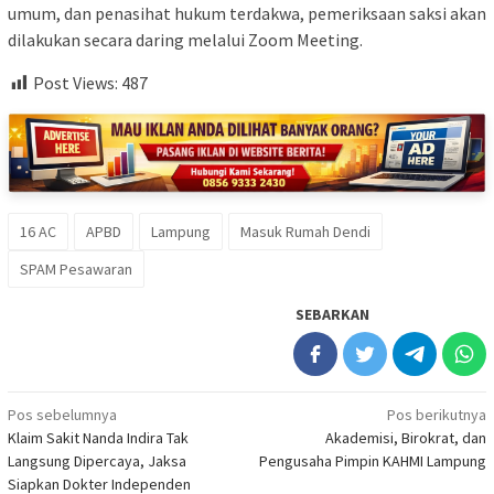
umum, dan penasihat hukum terdakwa, pemeriksaan saksi akan
dilakukan secara daring melalui Zoom Meeting.
Post Views:
487
16 AC
APBD
Lampung
Masuk Rumah Dendi
SPAM Pesawaran
SEBARKAN
Navigasi
Pos sebelumnya
Pos berikutnya
Klaim Sakit Nanda Indira Tak
Akademisi, Birokrat, dan
pos
Langsung Dipercaya, Jaksa
Pengusaha Pimpin KAHMI Lampung
Siapkan Dokter Independen