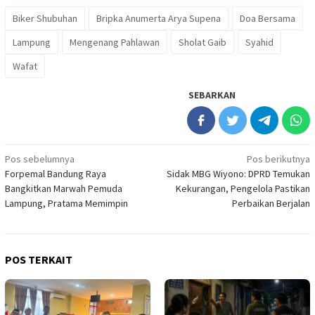
Biker Shubuhan
Bripka Anumerta Arya Supena
Doa Bersama
Lampung
Mengenang Pahlawan
Sholat Gaib
Syahid
Wafat
SEBARKAN
Navigasi
Pos sebelumnya
Pos berikutnya
Forpemal Bandung Raya
Sidak MBG Wiyono: DPRD Temukan
pos
Bangkitkan Marwah Pemuda
Kekurangan, Pengelola Pastikan
Lampung, Pratama Memimpin
Perbaikan Berjalan
POS TERKAIT