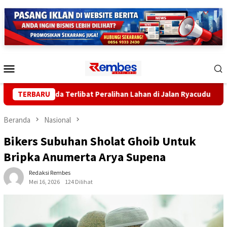
Loncat
ke
konten
Menu
Mobile
 Sekda Terlibat Peralihan Lahan di Jalan Ryacudu
TERBARU
Penda
Beranda
Nasional
Bikers Subuhan Sholat Ghoib Untuk
Bripka Anumerta Arya Supena
Redaksi Rembes
Mei 16, 2026
124 Dilihat