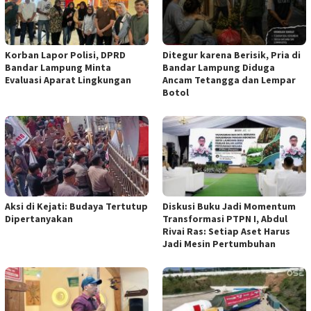
Korban Lapor Polisi, DPRD
Ditegur karena Berisik, Pria di
Bandar Lampung Minta
Bandar Lampung Diduga
Evaluasi Aparat Lingkungan
Ancam Tetangga dan Lempar
Botol
Aksi di Kejati: Budaya Tertutup
Diskusi Buku Jadi Momentum
Dipertanyakan
Transformasi PTPN I, Abdul
Rivai Ras: Setiap Aset Harus
Jadi Mesin Pertumbuhan