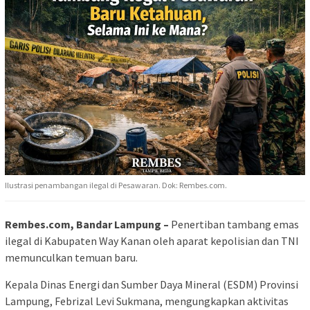
Ilustrasi penambangan ilegal di Pesawaran. Dok: Rembes.com.
Rembes.com, Bandar Lampung –
Penertiban tambang emas
ilegal di Kabupaten Way Kanan oleh aparat kepolisian dan TNI
memunculkan temuan baru.
Kepala Dinas Energi dan Sumber Daya Mineral (ESDM) Provinsi
Lampung, Febrizal Levi Sukmana, mengungkapkan aktivitas