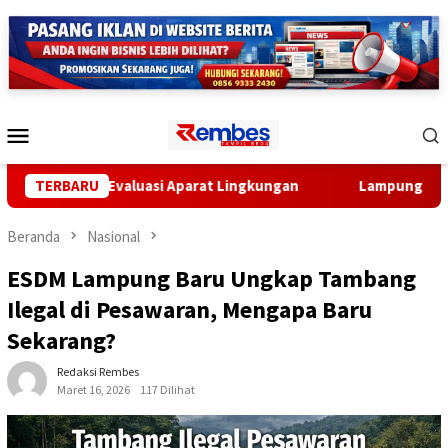
Loncat
ke
konten
Menu
Mobile
Minta Evaluasi Aparat Lingkungan
TERBARU
Lampung Gandeng BRIN 
Beranda
Nasional
ESDM Lampung Baru Ungkap Tambang
Ilegal di Pesawaran, Mengapa Baru
Sekarang?
Redaksi Rembes
Maret 16, 2026
117 Dilihat