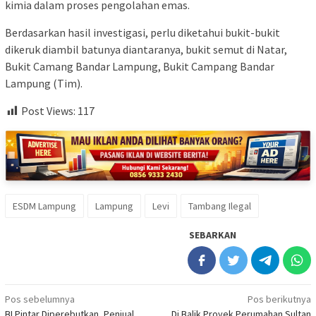
kimia dalam proses pengolahan emas.
Berdasarkan hasil investigasi, perlu diketahui bukit-bukit
dikeruk diambil batunya diantaranya, bukit semut di Natar,
Bukit Camang Bandar Lampung, Bukit Campang Bandar
Lampung (Tim).
Post Views:
117
ESDM Lampung
Lampung
Levi
Tambang Ilegal
SEBARKAN
Navigasi
Pos sebelumnya
Pos berikutnya
BI Pintar Diperebutkan, Penjual
Di Balik Proyek Perumahan Sultan