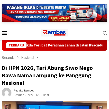
Loncat
ke
konten
Menu
Mobile
h Sekda Terlibat Peralihan Lahan di Jalan Ryacudu
TERBARU
Pen
Beranda
Nasional
Di HPN 2026, Tari Abung Siwo Mego
Bawa Nama Lampung ke Panggung
Nasional
Redaksi Rembes
Februari 8, 2026
120 Dilihat