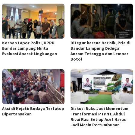
Korban Lapor Polisi, DPRD
Ditegur karena Berisik, Pria di
Bandar Lampung Minta
Bandar Lampung Diduga
Evaluasi Aparat Lingkungan
Ancam Tetangga dan Lempar
Botol
Aksi di Kejati: Budaya Tertutup
Diskusi Buku Jadi Momentum
Dipertanyakan
Transformasi PTPN I, Abdul
Rivai Ras: Setiap Aset Harus
Jadi Mesin Pertumbuhan