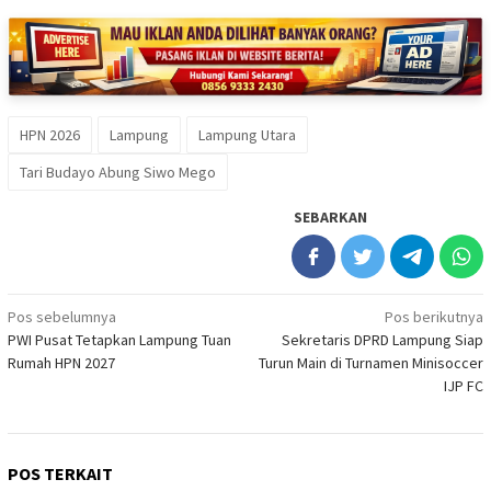
HPN 2026
Lampung
Lampung Utara
Tari Budayo Abung Siwo Mego
SEBARKAN
Navigasi
Pos sebelumnya
Pos berikutnya
PWI Pusat Tetapkan Lampung Tuan
Sekretaris DPRD Lampung Siap
pos
Rumah HPN 2027
Turun Main di Turnamen Minisoccer
IJP FC
POS TERKAIT