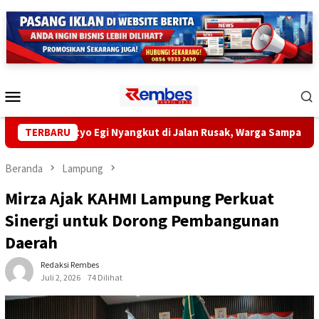
Loncat
ke
konten
Menu
Mobile
 Radityo Egi Nyangkut di Jalan Rusak, Warga Sampaikan Aspirasi
TERBARU
Beranda
Lampung
Mirza Ajak KAHMI Lampung Perkuat
Sinergi untuk Dorong Pembangunan
Daerah
Redaksi Rembes
Juli 2, 2026
74 Dilihat