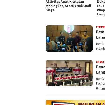
demisi Unila: Aparat
Aktivitas Anak Krakatau
Duku
libat Narkoba Harus
Meningkat, Status Naik Jadi
Fauzi
ukum Lebih Berat dan
Siaga
Pimp
ecat Tanpa Hormat
Lam
REMBES
PEMPR
Pemp
Laha
Rembe
memba
DPRD 
Pend
Lamp
Rembe
Pemer
Umum