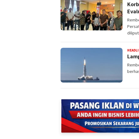
Korb
Eval
Rembe
Persa
diliput
HEADL
Lamp
Rembe
berhas