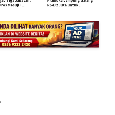
ijab Tiga Jabatan,
Pramuka Lampung Galang
Sekur
lres Mesuji T…
Rp432 Juta untuk …
Semar
a