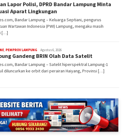
an Lapor Polisi, DPRD Bandar Lampung Minta
rembes
uasi Aparat Lingkungan
s.com, Bandar Lampung – Keluarga Septiani, pengurus
tuan Wartawan Indonesia (PWI) Lampung, mengaku masih
i […]
redaksi
INE
,
PEMPROV LAMPUNG
Agustus 6, 2026
ung Gandeng BRIN Olah Data Satelit
rembes
s.com, Bandar Lampung – Satelit hiperspektral Lampung-1
il diluncurkan ke orbit dari perairan Haiyang, Provinsi […]