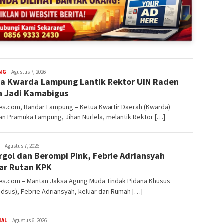
redaksi
NG
Agustus 7, 2026
a Kwarda Lampung Lantik Rektor UIN Raden
rembes
n Jadi Kamabigus
s.com, Bandar Lampung – Ketua Kwartir Daerah (Kwarda)
n Pramuka Lampung, Jihan Nurlela, melantik Rektor […]
redaksi
Agustus 7, 2026
rgol dan Berompi Pink, Febrie Adriansyah
rembes
ar Rutan KPK
s.com – Mantan Jaksa Agung Muda Tindak Pidana Khusus
dsus), Febrie Adriansyah, keluar dari Rumah […]
redaksi
NAL
Agustus 6, 2026