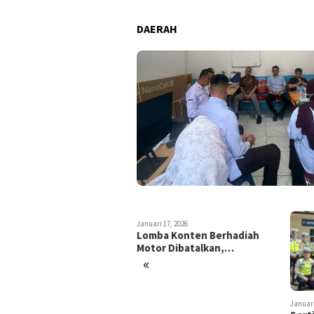
DAERAH
Januari 17, 2026
Lomba Konten Berhadiah
Motor Dibatalkan,…
«
ri 25, 2026
Januari