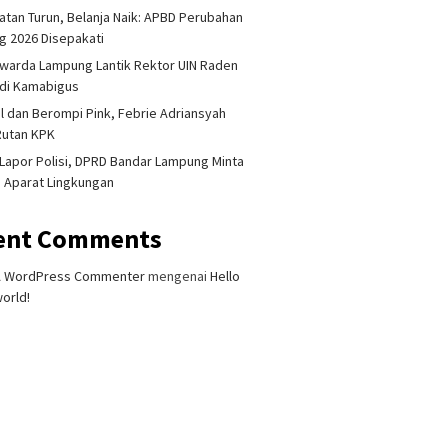
tan Turun, Belanja Naik: APBD Perubahan
 2026 Disepakati
warda Lampung Lantik Rektor UIN Raden
adi Kamabigus
l dan Berompi Pink, Febrie Adriansyah
Rutan KPK
26
Agustus 5, 2026
Agustus 7, 2026
Lapor Polisi, DPRD Bandar Lampung Minta
arena Berisik, Pria
Perkuat Akses Pendidikan
Pendapatan T
i Aparat Lingkungan
r Lampung Diduga
Tinggi, UTB Lampung
Naik: APBD P
etangga dan
Audiensi dengan
Lampung 2026
Botol
Pemerintah Lampung Barat
ent Comments
A WordPress Commenter
mengenai
Hello
orld!