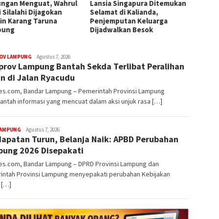
ngan Menguat, Wahrul
Lansia Singapura Ditemukan
Lampu
 Silalahi Dijagokan
Selamat di Kalianda,
Data S
in Karang Taruna
Penjemputan Keluarga
pung
Dijadwalkan Besok
redaksi
OV LAMPUNG
Agustus 7, 2026
rov Lampung Bantah Sekda Terlibat Peralihan
rembes
n di Jalan Ryacudu
s.com, Bandar Lampung – Pemerintah Provinsi Lampung
ntah informasi yang mencuat dalam aksi unjuk rasa […]
redaksi
LAMPUNG
Agustus 7, 2026
apatan Turun, Belanja Naik: APBD Perubahan
rembes
ung 2026 Disepakati
s.com, Bandar Lampung – DPRD Provinsi Lampung dan
intah Provinsi Lampung menyepakati perubahan Kebijakan
 […]