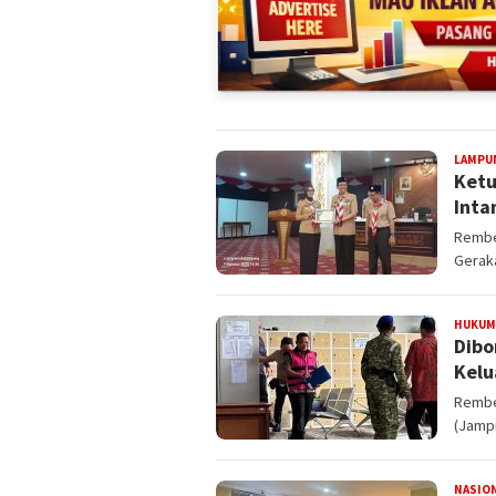
LAMPU
Ketu
Inta
Rembe
Geraka
HUKUM
Dibo
Kelu
Rembe
(Jampi
NASIO