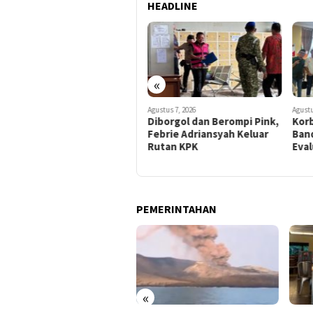
HEADLINE
«
Agustus 7, 2026
Agustus 7, 2026
Agustu
Ketua Kwarda Lampung
Diborgol dan Berompi Pink,
Korb
Lantik Rektor UIN Raden
Febrie Adriansyah Keluar
Ban
Intan Jadi Kamabigus
Rutan KPK
Eva
PEMERINTAHAN
«