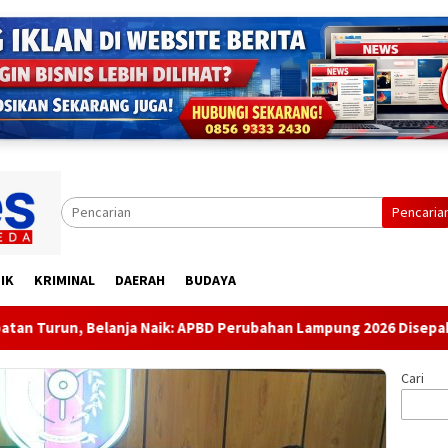
Pencaria
IK
KRIMINAL
DAERAH
BUDAYA
Naik: APBD Perubahan Lampung 2026 Disepakati
Ketua Kw
Cari