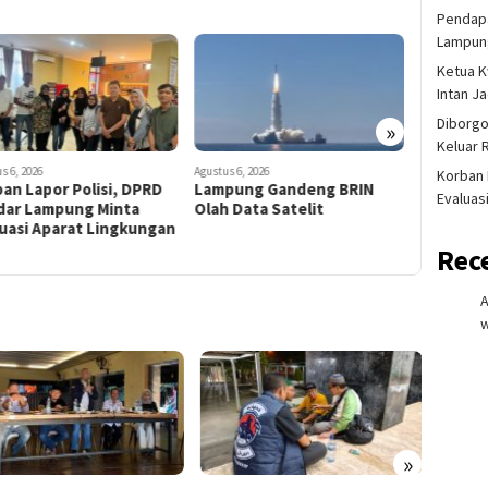
Pendapa
Lampung
Ketua K
Intan J
Diborgo
»
Keluar 
s 6, 2026
Agustus 6, 2026
Agustus 6, 20
Korban 
an Lapor Polisi, DPRD
Lampung Gandeng BRIN
Ditegur k
Evaluas
dar Lampung Minta
Olah Data Satelit
di Banda
luasi Aparat Lingkungan
Ancam T
Lempar 
Rec
w
»