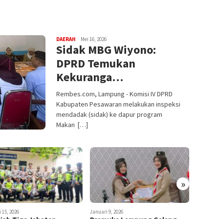
DAERAH
Mei 16, 2026
Sidak MBG Wiyono:
DPRD Temukan
Kekuranga…
Rembes.com, Lampung - Komisi IV DPRD
Kabupaten Pesawaran melakukan inspeksi
mendadak (sidak) ke dapur program
Makan […]
»
 15, 2026
Januari 9, 2026
Maret 22,