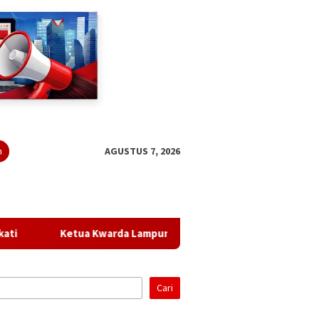
n
AGUSTUS 7, 2026
arda Lampung Lantik Rektor UIN Raden Intan Jadi Kamabigus
Cari