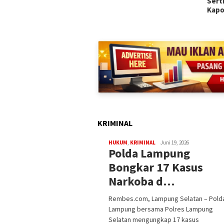
D Lampung Minta Program
Sert
amuka Tak Be…
Kapo
KRIMINAL
HUKUM
,
KRIMINAL
Juni 19, 2026
Polda Lampung
Bongkar 17 Kasus
Narkoba d…
Rembes.com, Lampung Selatan – Pold
Lampung bersama Polres Lampung
Selatan mengungkap 17 kasus