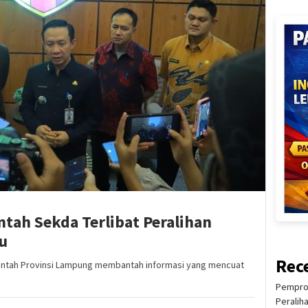
ah Sekda Terlibat Peralihan
u
Rec
ntah Provinsi Lampung membantah informasi yang mencuat
Pemprov
Peralih